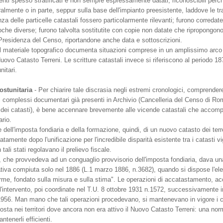
ti spesso stratificati e non sempre espressamente datati, riconoscibili perchè 
lmente o in parte, seppur sulla base dell'impianto preesistente, laddove le tr
za delle particelle catastali fossero particolarmente rilevanti; furono corredate
oche diverse; furono talvolta sostitutite con copie non datate che ripropongono 
 Presidenza del Censo, riportandone anche data e sottoscrizioni.
il materiale topografico documenta situazioni comprese in un amplissimo arco 
Nuovo Catasto Terreni. Le scritture catastali invece si riferiscono al periodo
nitari.
ostunitaria
- Per chiarire tale discrasia negli estremi cronologici, comprendere
ri complessi documentari già presenti in Archivio (Cancelleria del Censo di Ro
e dei catasti), è bene accennare brevemente alle vicende catastali che accomp
ario.
dell'imposta fondiaria e della formazione, quindi, di un nuovo catasto dei terre
mente dopo l'unificazione per l'incredibile disparità esistente tra i catasti vige
tali stati regolavano il prelievo fiscale.
, che provvedeva ad un conguaglio provvisorio dell'imposta fondiaria, dava un
ativa compiuta solo nel 1886 (L.1 marzo 1886, n.3682), quando si dispose l'ele
forme, fondato sulla misura e sulla stima". Le operazioni di accatastamento, a
ell'intervento, poi coordinate nel T.U. 8 ottobre 1931 n.1572, successivamente in
l 1956. Man mano che tali operazioni procedevano, si mantenevano in vigore i c
mposta nei territori dove ancora non era attivo il Nuovo Catasto Terreni: una no
ntenerli efficienti.