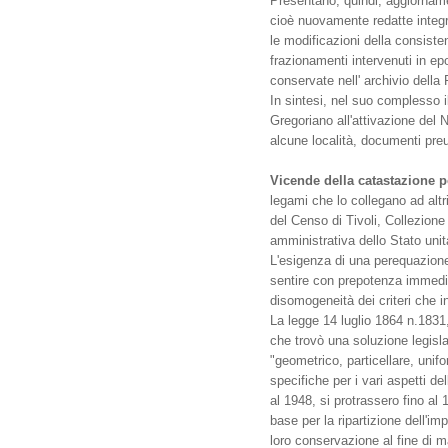
Presentano, quindi, aggiornamen
cioè nuovamente redatte integra
le modificazioni della consisten
frazionamenti intervenuti in ep
conservate nell' archivio della
In sintesi, nel suo complesso 
Gregoriano all'attivazione del 
alcune località, documenti preu
Vicende della catastazione p
legami che lo collegano ad alt
del Censo di Tivoli, Collezion
amministrativa dello Stato unit
L'esigenza di una perequazione 
sentire con prepotenza immediata
disomogeneità dei criteri che in 
La legge 14 luglio 1864 n.1831
che trovò una soluzione legisl
"geometrico, particellare, uni
specifiche per i vari aspetti d
al 1948, si protrassero fino a
base per la ripartizione dell'i
loro conservazione al fine di ma