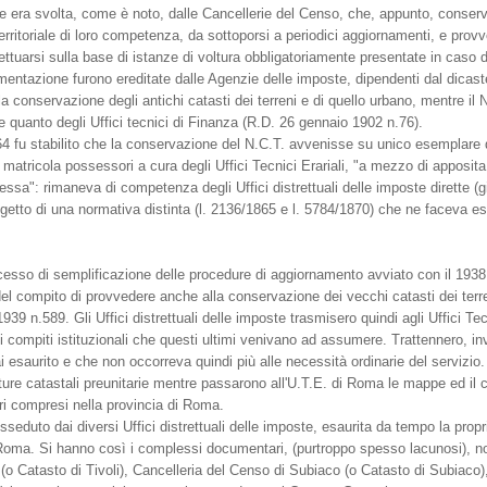
one era svolta, come è noto, dalle Cancellerie del Censo, che, appunto, conser
erritoriale di loro competenza, da sottoporsi a periodici aggiornamenti, e provv
ttuarsi sulla base di istanze di voltura obbligatoriamente presentate in caso di
entazione furono ereditate dalle Agenzie delle imposte, dipendenti dal dicaste
 conservazione degli antichi catasti dei terreni e di quello urbano, mentre il
e quanto degli Uffici tecnici di Finanza (R.D. 26 gennaio 1902 n.76).
4 fu stabilito che la conservazione del N.C.T. avvenisse su unico esemplare d
lla matricola possessori a cura degli Uffici Tecnici Erariali, "a mezzo di apposi
tessa": rimaneva di competenza degli Uffici distrettuali delle imposte dirette (
ggetto di una normativa distinta (l. 2136/1865 e l. 5784/1870) che ne faceva e
ocesso di semplificazione delle procedure di aggiornamento avviato con il 1938 
) del compito di provvedere anche alla conservazione dei vecchi catasti dei te
1939 n.589. Gli Uffici distrettuali delle imposte trasmisero quindi agli Uffici T
 compiti istituzionali che questi ultimi venivano ad assumere. Trattennero, inv
 esaurito e che non occorreva quindi più alle necessità ordinarie del servizio. 
critture catastali preunitarie mentre passarono all'U.T.E. di Roma le mappe ed il
itori compresi nella provincia di Roma.
sseduto dai diversi Uffici distrettuali delle imposte, esaurita da tempo la prop
di Roma. Si hanno così i complessi documentari, (purtroppo spesso lacunosi), 
 (o Catasto di Tivoli), Cancelleria del Censo di Subiaco (o Catasto di Subiaco),