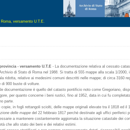
di Roma, versamento U.T.E.
 provincia - versamento U.T.E
- La documentazione relativa al cessato catas
l'Archivio di Stato di Roma nel 1988. Si tratta di 555 mappe alla scala 1/2000, in
la ridotta, relative ai medesimi comuni descritti nelle mappe; di circa 3160 regi
e di 900 buste di volture.
ale documentazione è quello del catasto pontificio noto come Gregoriano, dispo
igore, per quanto concerne i beni rustici, fino al 1952, data in cui fu completat
no parte.
opie, in fogli rettangoli sciolti, delle mappe originali elevate tra il 1818 ed il
mazione delle mappe
del 22 febbraio 1817 perchè destinate agli uffici periferici p
essarie a mantenere costantemente aggiornata la situazione catastale dei comu
età che allo stato dei beni e dei relativi estimi.