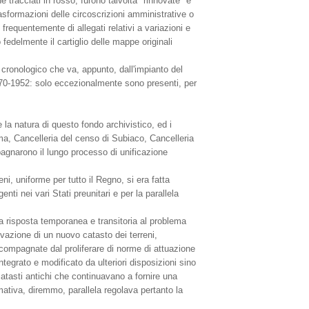
tracciati in rosso; furono talvolta "rinnovate" e
asformazioni delle circoscrizioni amministrative o
 frequentemente di allegati relativi a variazioni e
fedelmente il cartiglio delle mappe originali
cronologico che va, appunto, dall'impianto del
 1870-1952: solo eccezionalmente sono presenti, per
 la natura di questo fondo archivistico, ed i
ma, Cancelleria del censo di Subiaco, Cancelleria
agnarono il lungo processo di unificazione
ni, uniforme per tutto il Regno, si era fatta
nti nei vari Stati preunitari e per la parallela
a risposta temporanea e transitoria al problema
vazione di un nuovo catasto dei terreni,
ccompagnate dal proliferare di norme di attuazione
tegrato e modificato da ulteriori disposizioni sino
atasti antichi che continuavano a fornire una
rmativa, diremmo, parallela regolava pertanto la