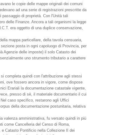
vavano le copie delle mappe originali dei comuni
edevano ad una serie di registrazioni prescritte da
 passaggio di proprietà. Con l'Unità tali
ro delle Finanze. Ancora a tali organismi la legge
 N.C.T. era oggetto di una duplice conservazione,
ella mappa particellare, della tavola censuaria,
ta sezione posta in ogni capoluogo di Provincia, per
già Agenzie delle imposte) il solo Catasto dei
ssenzialmente uno strumento tributario a carattere
si completa quindi con l'attribuzione agli stessi
rreni, ove fossero ancora in vigore, come dispose
ecnici Erariali la documentazione catastale vigente,
ece, presso di sè, il materiale documentario il cui
Nel caso specifico, restarono agli Uffici
 corpus della documentazione postunitaria, relativa
ria valenza amministrativa, fu versato quindi in più
noti come Cancelleria del Censo di Roma,
 e Catasto Pontificio nella Collezione II dei