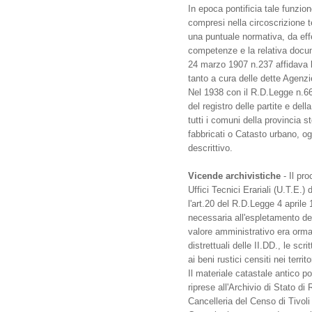
In epoca pontificia tale funzi
compresi nella circoscrizione t
una puntuale normativa, da effe
competenze e la relativa docum
24 marzo 1907 n.237 affidava la
tanto a cura delle dette Agenzi
Nel 1938 con il R.D.Legge n.66
del registro delle partite e de
tutti i comuni della provincia s
fabbricati o Catasto urbano, o
descrittivo.
Vicende archivistiche
- Il pr
Uffici Tecnici Erariali (U.T.E.
l'art.20 del R.D.Legge 4 aprile 
necessaria all'espletamento dei
valore amministrativo era ormai
distrettuali delle II.DD., le s
ai beni rustici censiti nei terr
Il materiale catastale antico po
riprese all'Archivio di Stato 
Cancelleria del Censo di Tivoli