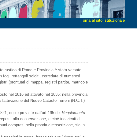
Torna al sito istituzionale
to rustico di Roma e Provincia è stata versata
 fogli rettangoli sciolti, corredate di numerosi
stri (prontuari di mappa, registri partite, matricole
sto nel 1816 ed attivato nel 1835: nella provincia
a l'attivazione del Nuovo Catasto Terreni (N.C.T.)
 1821; copie previste dall'art.195 del
Regolamento
reposti alla conservazione, e cioè incaricati di
ni compresi nella propria circoscrizione, sia in