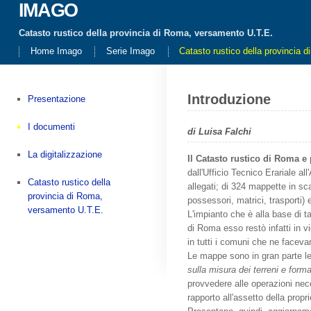
IMAGO
Catasto rustico della provincia di Roma, versamento U.T.E.
Home Imago
Serie Imago
Catasto rustico della provincia 
Introduzione
Presentazione
I documenti
di Luisa Falchi
La digitalizzazione
Il Catasto rustico di Roma e
dall'Ufficio Tecnico Erariale al
Catasto rustico della
allegati; di 324 mappette in sca
provincia di Roma,
possessori, matrici, trasporti) 
versamento U.T.E.
L'impianto che è alla base di t
di Roma esso restò infatti in v
in tutti i comuni che ne faceva
Le mappe sono in gran parte le c
sulla misura dei terreni e for
provvedere alle operazioni nec
rapporto all'assetto della propri