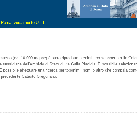
di Roma, versamento U.T.E.
 catasto (ca. 10.000 mappe) è stata riprodotta a colori con scanner a rullo Colort
de sussidiaria dell'Archivio di Stato di via Galla Placidia. È possibile selezio
i. È possibile affettuare una ricerca per toponimi, nomi o altro che compaia com
l precedente Catasto Gregoriano.